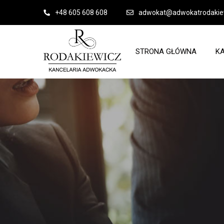
+48 605 608 608
adwokat@adwokatrodakiew
STRONA GŁÓWNA
K