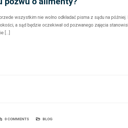
u pozwu o alimenty?
 przede wszystkim nie wolno odkładać pisma z sądu na później
ysokości, a sąd będzie oczekiwał od pozwanego zajęcia stanowi
e […]
0 COMMENTS
BLOG