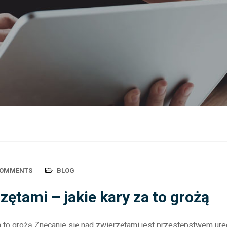
COMMENTS
BLOG
zętami – jakie kary za to grożą
za to grożą Znęcanie się nad zwierzętami jest przestępstwem ur