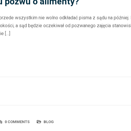
u pozwu o alimenty?
 przede wszystkim nie wolno odkładać pisma z sądu na później
ysokości, a sąd będzie oczekiwał od pozwanego zajęcia stanowi
e […]
0 COMMENTS
BLOG