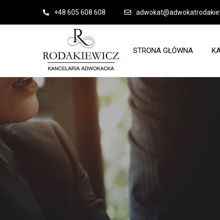
+48 605 608 608
adwokat@adwokatrodakiew
STRONA GŁÓWNA
K