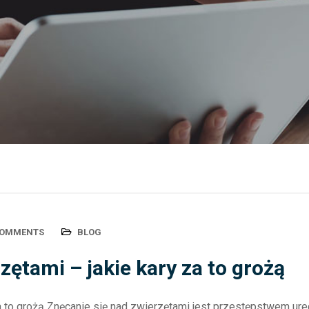
COMMENTS
BLOG
zętami – jakie kary za to grożą
za to grożą Znęcanie się nad zwierzętami jest przestępstwem ur