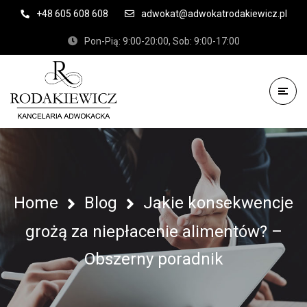
+48 605 608 608
adwokat@adwokatrodakiewicz.pl
Pon-Pią: 9:00-20:00, Sob: 9:00-17:00
Home
Blog
Jakie konsekwencje
grożą za niepłacenie alimentów? –
Obszerny poradnik