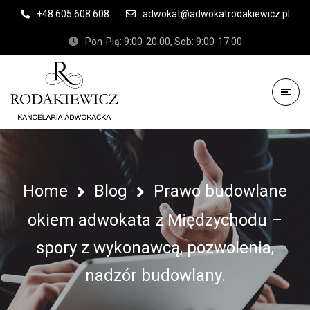
+48 605 608 608
adwokat@adwokatrodakiewicz.pl
Pon-Pią: 9:00-20:00, Sob: 9:00-17:00
Home
Blog
Prawo budowlane
okiem adwokata z Międzychodu –
spory z wykonawcą, pozwolenia,
nadzór budowlany.