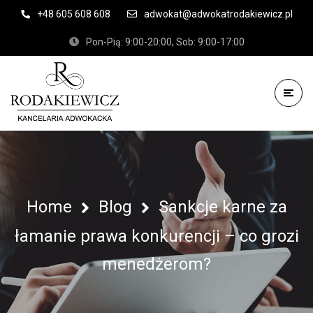
+48 605 608 608
adwokat@adwokatrodakiewicz.pl
Pon-Pią: 9:00-20:00, Sob: 9:00-17:00
Home
Blog
Sankcje karne za
łamanie prawa konkurencji – co grozi
menedżerom?