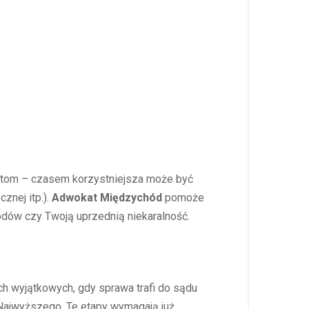
zutom – czasem korzystniejsza może być
znej itp.).
Adwokat Międzychód
pomoże
wodów czy Twoją uprzednią niekaralność.
ch wyjątkowych, gdy sprawa trafi do sądu
 Najwyższego. Te etapy wymagają już