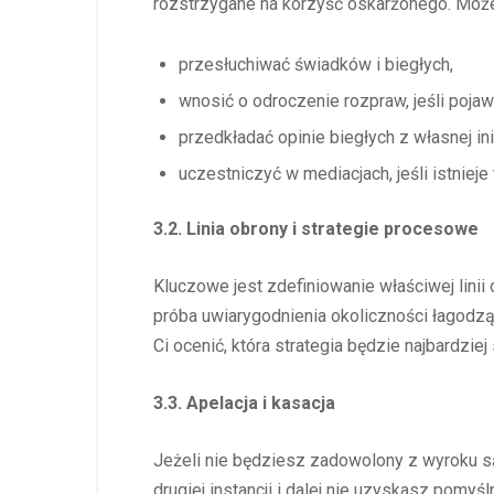
rozstrzygane na korzyść oskarżonego. Może
przesłuchiwać świadków i biegłych,
wnosić o odroczenie rozpraw, jeśli pojaw
przedkładać opinie biegłych z własnej ini
uczestniczyć w mediacjach, jeśli istnieje
3.2. Linia obrony i strategie procesowe
Kluczowe jest zdefiniowanie właściwej lin
próba uwiarygodnienia okoliczności łagodząc
Ci ocenić, która strategia będzie najbardzi
3.3. Apelacja i kasacja
Jeżeli nie będziesz zadowolony z wyroku są
drugiej instancji i dalej nie uzyskasz pom