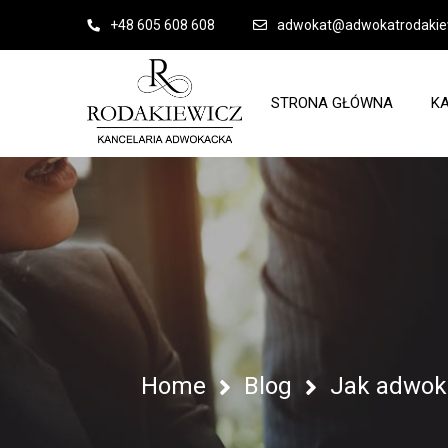
+48 605 608 608
adwokat@adwokatrodakiew
STRONA GŁÓWNA
K
Home
Blog
Jak adwok