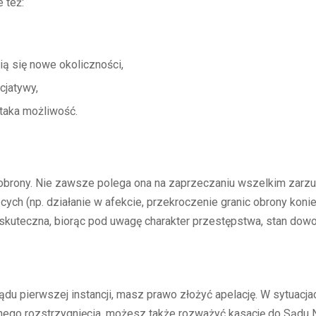
 też:
ią się nowe okoliczności,
cjatywy,
 taka możliwość.
ii obrony. Nie zawsze polega ona na zaprzeczaniu wszelkim zar
ych (np. działanie w afekcie, przekroczenie granic obrony koniec
ej skuteczna, biorąc pod uwagę charakter przestępstwa, stan do
du pierwszej instancji, masz prawo złożyć apelację. W sytuacja
yślnego rozstrzygnięcia, możesz także rozważyć kasację do Sądu