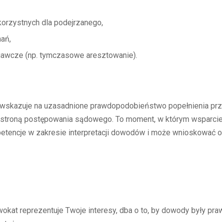
rzystnych dla podejrzanego,
ań,
gawcze (np. tymczasowe aresztowanie).
 wskazuje na uzasadnione prawdopodobieństwo popełnienia prz
się stroną postępowania sądowego. To moment, w którym wsparci
etencje w zakresie interpretacji dowodów i może wnioskować o
at reprezentuje Twoje interesy, dba o to, by dowody były pra