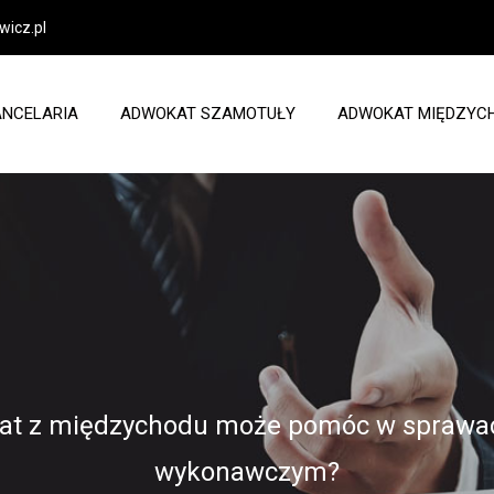
icz.pl
ANCELARIA
ADWOKAT SZAMOTUŁY
ADWOKAT MIĘDZYC
at z międzychodu może pomóc w sprawac
wykonawczym?