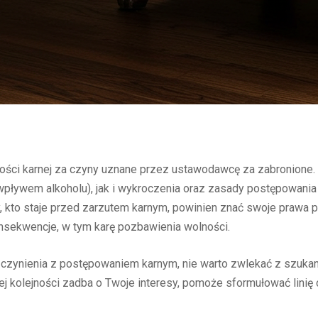
ności karnej za czyny uznane przez ustawodawcę za zabronione
d wpływem alkoholu), jak i wykroczenia oraz zasady postępowania
, kto staje przed zarzutem karnym, powinien znać swoje prawa
nsekwencje, w tym karę pozbawienia wolności.
do czynienia z postępowaniem karnym, nie warto zwlekać z szuk
zej kolejności zadba o Twoje interesy, pomoże sformułować linię